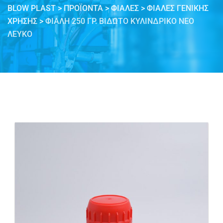
BLOW PLAST
>
ΠΡΟΪΌΝΤΑ
>
ΦΙΆΛΕΣ
>
ΦΙΆΛΕΣ ΓΕΝΙΚΉΣ
ΧΡΉΣΗΣ
>
ΦΙΆΛΗ 250 ΓΡ. ΒΙΔΩΤΌ ΚΥΛΙΝΔΡΙΚΌ ΝΈΟ
ΛΕΥΚΌ