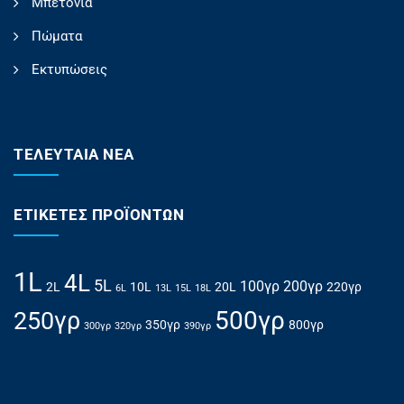
Μπετόνια
Πώματα
Εκτυπώσεις
ΤΕΛΕΥΤΑΊΑ ΝΈΑ
ΕΤΙΚΈΤΕΣ ΠΡΟΪΌΝΤΩΝ
1L
4L
5L
100γρ
200γρ
2L
10L
20L
220γρ
6L
13L
15L
18L
500γρ
250γρ
350γρ
800γρ
300γρ
320γρ
390γρ