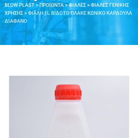
BLOW PLAST
>
ΠΡΟΪΌΝΤΑ
>
ΦΙΆΛΕΣ
>
ΦΙΆΛΕΣ ΓΕΝΙΚΉΣ
ΧΡΉΣΗΣ
>
ΦΙΆΛΗ 1L ΒΙΔΩΤΌ ΠΛΑΚΈ ΚΩΝΙΚΌ ΚΑΡΔΟΎΛΑ
ΔΙΆΦΑΝΟ