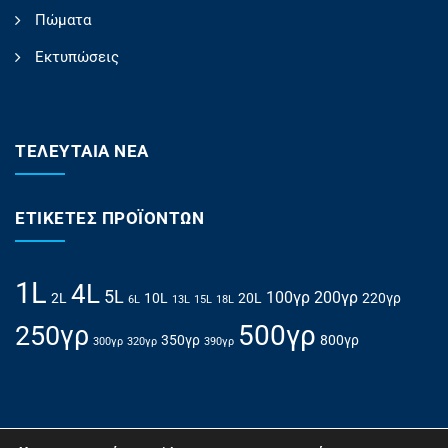
Πώματα
Εκτυπώσεις
ΤΕΛΕΥΤΑΊΑ ΝΈΑ
ΕΤΙΚΈΤΕΣ ΠΡΟΪΌΝΤΩΝ
1L
4L
5L
100γρ
200γρ
2L
10L
20L
220γρ
6L
13L
15L
18L
500γρ
250γρ
350γρ
800γρ
300γρ
320γρ
390γρ