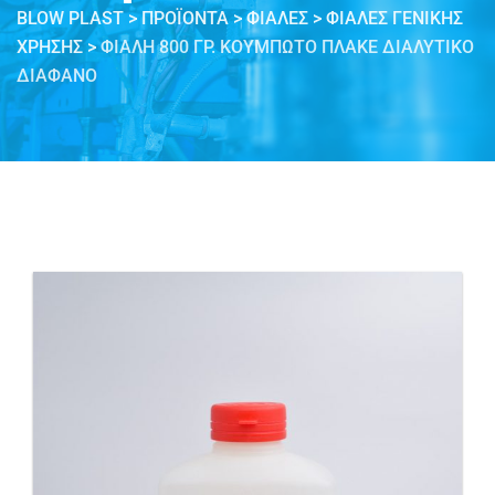
BLOW PLAST
>
ΠΡΟΪΌΝΤΑ
>
ΦΙΆΛΕΣ
>
ΦΙΆΛΕΣ ΓΕΝΙΚΉΣ
ΧΡΉΣΗΣ
>
ΦΙΆΛΗ 800 ΓΡ. ΚΟΥΜΠΩΤΌ ΠΛΑΚΈ ΔΙΑΛΥΤΙΚΌ
ΔΙΆΦΑΝΟ